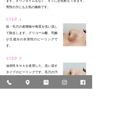
ます。ダウンタイムもなく、すぐにお化粧もできます。
男性の方にも人気の施術です。
STEP 1
肌・毛穴の老廃物や角質を洗い流し
て除去します。グリコール酸、乳酸
が主成分の水溶性のピーリングで
す。
STEP 2
油溶性ＢＨＡを使用した、洗い流す
タイプのピーリングです。毛穴の汚
れや黒ずみの改善、ニキビ、角質ケ
ア、毛穴引き締め効果が期待できま
す。サリチル酸、ラクトビオン酸が
主成分です。
適応
治療時間
頻度
ダウンタイム
リスク