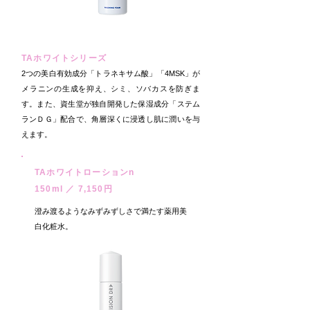
TAホワイトシリーズ
2つの美白有効成分「トラネキサム酸」「4MSK」が
メラニンの生成を抑え、シミ、ソバカスを防ぎま
す。また、資生堂が独自開発した保湿成分「ステム
ランＤＧ」配合で、角層深くに浸透し肌に潤いを与
えます。
TAホワイトローションn
150ml ／ 7,150円
澄み渡るようなみずみずしさで満たす薬用美
白化粧水。