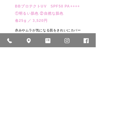
BBプロテクトUV
SPF50 PA++++
①明るい肌色 ②自然な肌色
各25g ／ 3,520円
赤みやムラが気になる肌をきれいにカバー
し、艶美肌を演出する肌色BBタイプの日焼
け止め。
スポッツカバー SPF40 PA+++
①明るい肌色 ②自然な肌色
各15g ／ 2,200円