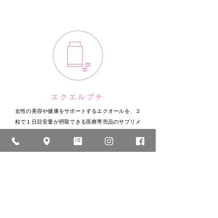
エクエルプチ
女性の美容や健康をサポートするエクオールを、２
粒で１日目安量が摂取できる医療専売品のサプリメ
ント。
1袋（60粒入り/30日分）／
4,320円
エクエルは大塚製薬が世界で始めて、大豆
を乳酸菌で発酵させて作ったエクオール含
有食品です。小さな粒で飲みやすく、2粒で