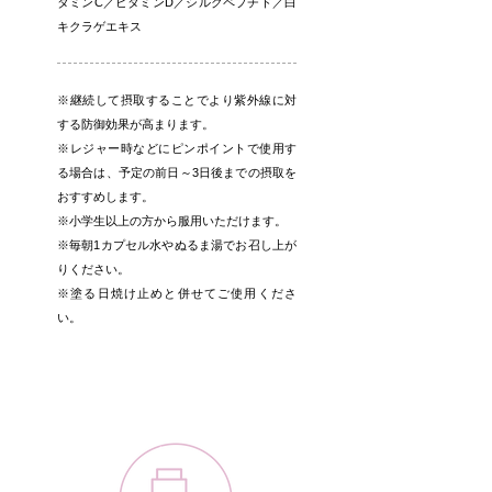
タミンC／ビタミンD／シルクペプチド／白
キクラゲエキス
※継続して摂取することでより紫外線に対
する防御効果が高まります。
※レジャー時などにピンポイントで使用す
る場合は、予定の前日～3日後までの摂取を
おすすめします。
※小学生以上の方から服用いただけます。
※毎朝1カプセル水やぬるま湯でお召し上が
りください。
※塗る日焼け止めと併せてご使用くださ
い。