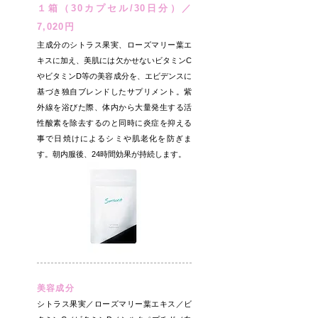
１箱（30カプセル/30日分）／
7,020円
主成分のシトラス果実、ローズマリー葉エ
キスに加え、美肌には欠かせないビタミンC
やビタミンD等の美容成分を、エビデンスに
基づき独自ブレンドしたサプリメント。紫
外線を浴びた際、体内から大量発生する活
性酸素を除去するのと同時に炎症を抑える
事で日焼けによるシミや肌老化を防ぎま
す。朝内服後、24時間効果が持続します。
美容成分
シトラス果実／ローズマリー葉エキス／ビ