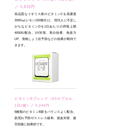
／ 5,832円
高品質なイギリス産のビタミンCを高濃度
3000㎎(レモン150個分)と、現代人に不足し
がちなビタミンDを1日あたりの摂取上限
4000IU配合。UV対策、美白効果、免疫力
UP、骨粗しょう症予防などの効果が期待で
きます。
ビタミンBブレンド（60カプセル、
1日2錠）／ 3,240円
8種類のビタミンB群をバランスよく配合。
肌荒れ予防やストレス緩和、貧血対策、疲
労回復に効果的です。