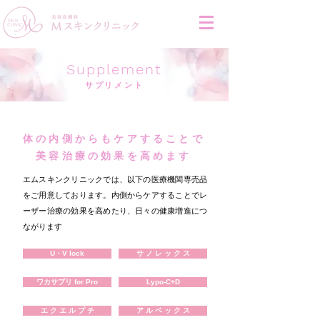
Supplement
サプリメント
体の内側からもケアすることで
美容治療の効果を高めます
エムスキンクリニックでは、以下の医療機関専売品
をご用意しております。内側からケアすることでレ
ーザー治療の効果を高めたり、日々の健康増進につ
ながります
U・V lock
サ ノ レ ッ ク ス
ワカサプリ for Pro
Lypo-C+D
エ ク エ ル プ チ
ア ル ベ ッ ク ス