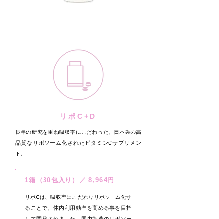
リポC+D
長年の研究を重ね吸収率にこだわった、日本製の高
品質なリポソーム化されたビタミンCサプリメン
ト。
1箱（30包入り）／ 8,964円
リポCは、吸収率にこだわりリポソーム化す
ることで、体内利用効率を高める事を目指
して開発されました。国内製造のリポソー