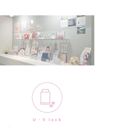
U・V lock