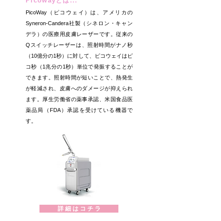
Picowayとは...
PicoWay（ピコウェイ）は、アメリカの
Syneron-Candera社製（シネロン・キャン
デラ）の医療用皮膚レーザーです。従来の
Qスイッチレーザーは、照射時間がナノ秒
（10億分の1秒）に対して、ピコウェイはピ
コ秒（1兆分の1秒）単位で発振することが
できます。照射時間が短いことで、熱発生
が軽減され、皮膚へのダメージが抑えられ
ます。厚生労働省の薬事承認、米国食品医
薬品局（FDA）承認を受けている機器で
す。
詳 細 は コ チ ラ