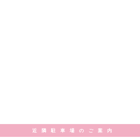
近 隣 駐 車 場 の ご 案 内