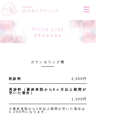
Price List
プライスリスト
Counseling Fees
カウンセリング費
初診料
2,200円
再診料（最終来院から6ヶ月以上期間が
空いた場合）
1,100円
※最終来院から1年以上期間が空いた場合は
2.200円になります。