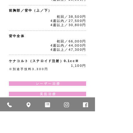
前胸部／背中（上／下）
初回／38,500円
4週以内／27,500円
4週以上／30,800円
背中全体
初回／66,000円
4週以内／44,000円
4週以上／47,300円
ケナコルト（ステロイド注射）0.1cc※
1,100円
※別途手技料3,300円
レ ー ザ ー 治 療
美 肌 治 療
P D T 治 療
ボ ト ッ ク ス 注 射
ヒ ア ル ロ ン 酸 注 入