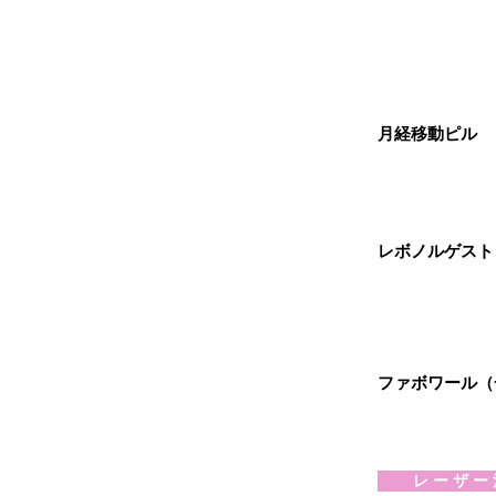
月経移動
月経移動ピル
アフター
レボノルゲスト
低容量ピ
ファボワール（
レ ー ザ ー