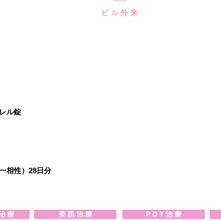
ピル外来
ピル（緊急避妊）
レル錠
ル
一相性）28日分
 治 療
美 肌 治 療
P D T 治 療