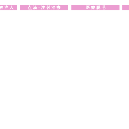
酸 注 入
点 滴・注 射 治 療
医 療 脱 毛